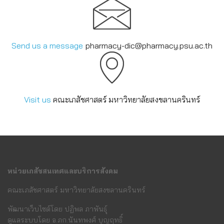
Send us a message
pharmacy-dic@pharmacy.psu.ac
.th
Visit us
คณะเภสัชศาสตร์ มหาวิทยาลัยสงขลานครินทร์
หน่วยเภสัชสนเทศและบริการสังคม
คณะเภสัชศาสตร์ มหาวิทยาลัยสงขลานครินทร์
พัฒนาเว็บไซต์โดย ปฏิพล ภาพันธุ์
ดูแลระบบโดย อ.ภก.นันทพงศ์ บุญฤทธิ์