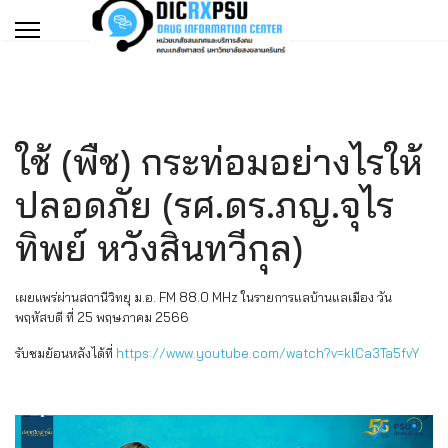
ใช้ (พืช) กระท่อมอย่างไรให้
ปลอดภัย (รศ.ดร.ภญ.จุไร
ทิพย์ หวังสินทวีกุล)
เผยแพร่ผ่านสถานีวิทยุ ม.อ. FM 88.0 MHz ในรายการแลบ้านแลเมือง วัน
พฤหัสบดี ที่ 25 พฤษภาคม 2566
รับชมย้อนหลังได้ที่
https://www.youtube.com/watch?v=klCa3Ta5fvY