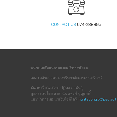
CONTACT US
074-288895
หน่วยเภสัชสนเทศและบริการสังคม
คณะเภสัชศาสตร์ มหาวิทยาลัยสงขลานครินทร์
พัฒนาเว็บไซต์โดย ปฏิพล ภาพันธุ์
ดูแลระบบโดย อ.ภก.นันทพงศ์ บุญฤทธิ์
แนะนำการพัฒนาเว็บไซต์ได้ที่
nuntapong.b@psu.ac.t