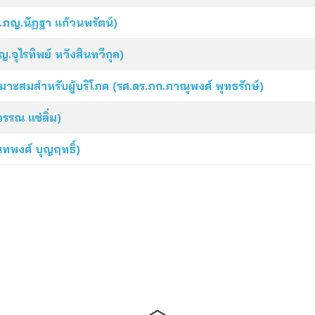
ศ.ภญ.นัฏฐา แก้วนพรัตน์)
.จุไรทิพย์ หวังสินทวีกุล)
มาะสมสำหรับผู้บริโภค (รศ.ดร.ภก.ภาณุพงศ์ พุทธรักษ์)
รรณ แซ่ลิ่ม)
ทพงศ์ บุญฤทธิ์)