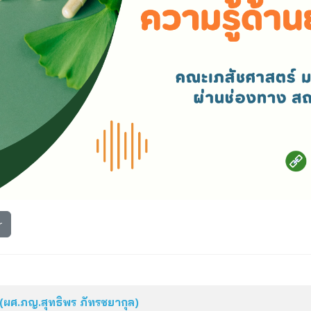
r
 (ผศ.ภญ.สุทธิพร ภัทรชยากุล)