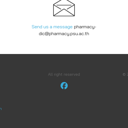
Send us a message
pharmacy-
dic@pharmacy.psu.ac
.th
All right reserved
© 
h