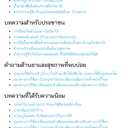
ข้อควรรู้เกี่ยวกับยา fomepizole
น้ำยาฆ่าเชื้อในช่วงวิกฤติโควิด-19
มาทำความรู้จักกับเอสโตรเจนชนิดใหม่ : Estetrol
บทความสำหรับประชาชน
การป้องกันตัวเองจากโควิด-19
การแพทย์แม่นยำ (Precision Medicine)
การใช้น้ำยาฆ่าเชื้อทำความสะอาดสิ่งของในช่วงวิกฤตโควิด-19
จำนวนก้าวเดินและผลลัพธ์ทางสุขภาพ
ทำความรู้จักกับโรค kawasaki ที่ไม่ใช่ยี่ห้อรถมอเตอร์ไซค์
คำถามด้านยาและสุขภาพที่พบบ่อย
สามารถใช้สังกะสี (Zinc) ในรักษาสิวได้หรือไม่ และควรใช้ในรูปแบบใด
แนวทางการใช้ยา Domperidone เพื่อกระตุ้นการหลั่งของน้ำนม
แนวทางการใช้ยาเลื่อนประจำเดือนและผลข้างเคียงจากการใช้ยา
บทความที่ได้รับความนิยม
วาร์ฟาริน (warfarin) กับผลไม้ที่ควรหลีกเลี่ยง
ยาสามัญประจำบ้าน
ยาไอบูโพรเฟน กับข้อควรระวังในการใช้
แนวทางการใช้ยาเลื่อนประจำเดือนและผลข้างเคียงจากการใช้ยา
แนวทางการใช้ยา Domperidone เพื่อกระตุ้นการหลั่งของน้ำนม