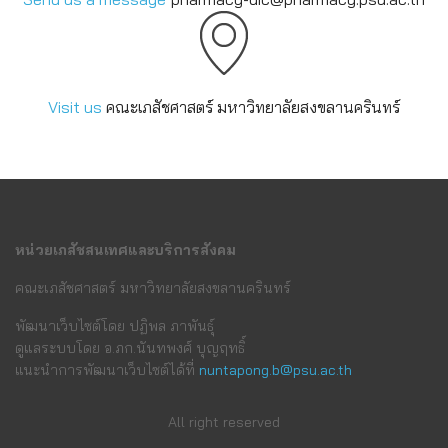
Visit us
คณะเภสัชศาสตร์ มหาวิทยาลัยสงขลานครินทร์
หน่วยเภสัชสนเทศและบริการสังคม
คณะเภสัชศาสตร์ มหาวิทยาลัยสงขลานครินทร์
พัฒนาเว็บไซต์โดย ปฏิพล ภาพันธุ์
ดูแลระบบโดย อ.ภก.นันทพงศ์ บุญฤทธิ์
แนะนำการพัฒนาเว็บไซต์ได้ที่
nuntapong.b@psu.ac.th
All right reserved