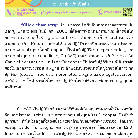
“Click chemistry”
เป็นแนวความคิดเริ่มต้นมาจากศาสตราจารย์ K.
Barry Sharpless ในปี คศ. 2000 ที่ต้องการพัฒนาปฏิกิริยาเคมีที่เกิดขึ้นได้
อย่างรวดเร็ว และ ไม่มี by-product ต่อมา ศาสตราจารย์ Sharpless และ
ศาสตราจารย์ Meldal ต่างได้นำเสนอปฏิกิริยาการปิดวงระหว่างสารประกอบ
azide และ alkyne โดยมี copper เป็นตัวเร่งปฏิกิริยา (copper catalysed
azide-alkyne cycloaddition, Cu-AAC) ต่อมา ศาสตราจารย์ Bertozzi ได้
พัฒนา click reaction แบบไม่ต้องใช้ copper เป็นตัวเร่งปฏิกิริยา แต่ใช้ strain
ของโมเลกุลสารประกอบ alkyne ที่มีลักษณะเป็นวงขนาดใหญ่มาช่วยในการเกิด
ปฏิกิริยา (copper-free strain-promoted alkyne-azide cycloaddition,
SPAAC) ทำให้สามารถใช้ในการทำปฏิกิริยาในสิ่งมีชีวิตได้เพื่อตรวจวัด glycan
บนผิวเซลล์
Cu-AAC เป็นปฏิกิริยาที่สามารถใช้เชื่อมต่อโมเลกุลของสารตั้งต้นสองชนิด
คือ สารประกอบ azide และ สารประกอบ alkyne โดยมี copper เป็นตัวเร่ง
ปฏิกิริยา ทำให้โมเลกุลทั้งสองเชื่อมต่อเข้าด้วยกันอย่างจำเพาะเจาะจง โดยส่วน
ของหมู่ azide กับ alkyne จะเกิดปฏิกิริยาการปิดวง ได้เป็นวงแหวน 1,2,3-
triazole ดังแสดงในรูปที่ 1 การเกิดปฏิกิริยานี้ เกิดขึ้นได้อย่างง่ายดาย เสมือนกับ