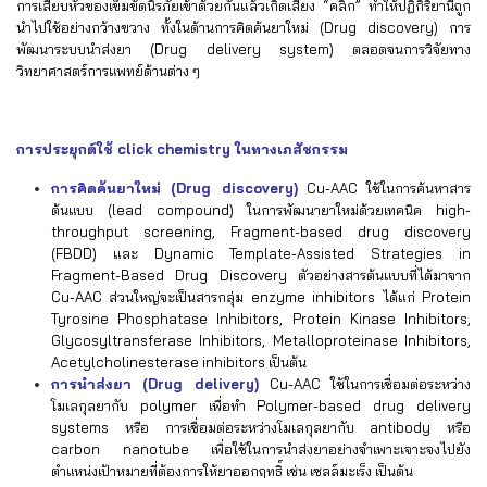
การเสียบหัวของเข็มขัดนิรภัยเข้าด้วยกันแล้วเกิดเสียง “คลิก” ทำให้ปฏิกิริยานี้ถูก
นำไปใช้อย่างกว้างขวาง ทั้งในด้านการคิดค้นยาใหม่ (Drug discovery) การ
พัฒนาระบบนำส่งยา (Drug delivery system) ตลอดจนการวิจัยทาง
วิทยาศาสตร์การแพทย์ด้านต่าง ๆ
การประยุกต์ใช้
click chemistry ในทางเภสัชกรรม
การคิดค้นยาใหม่
(Drug discovery)
Cu-AAC ใช้ในการค้นหาสาร
ต้นแบบ (lead compound) ในการพัฒนายาใหม่ด้วยเทคนิค high-
throughput screening, Fragment-based drug discovery
(FBDD) และ Dynamic Template-Assisted Strategies in
Fragment-Based Drug Discovery ตัวอย่างสารต้นแบบที่ได้มาจาก
Cu-AAC ส่วนใหญ่จะเป็นสารกลุ่ม enzyme inhibitors ได้แก่ Protein
Tyrosine Phosphatase Inhibitors, Protein Kinase Inhibitors,
Glycosyltransferase Inhibitors, Metalloproteinase Inhibitors,
Acetylcholinesterase inhibitors เป็นต้น
การนำส่งยา (Drug delivery)
Cu-AAC ใช้ในการเชื่อมต่อระหว่าง
โมเลกุลยากับ polymer เพื่อทำ Polymer-based drug delivery
systems หรือ การเชื่อมต่อระหว่างโมเลกุลยากับ antibody หรือ
carbon nanotube เพื่อใช้ในการนำส่งยาอย่างจำเพาะเจาะจงไปยัง
ตำแหน่งเป้าหมายที่ต้องการให้ยาออกฤทธิ์ เช่น เซลล์มะเร็ง เป็นต้น