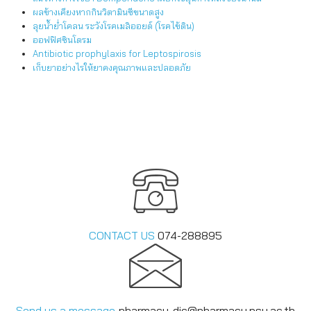
ผลข้างเคียงหากกินวิตามินซีขนาดสูง
ลุยน้ำย่ำโคลน ระวังโรคเมลิออยด์ (โรคไข้ดิน)
ออฟฟิศซินโดรม
Antibiotic prophylaxis for Leptospirosis
เก็บยาอย่างไรให้ยาคงคุณภาพและปลอดภัย
CONTACT US
074-288895
Send us a message
pharmacy-dic@pharmacy.psu.ac
.th