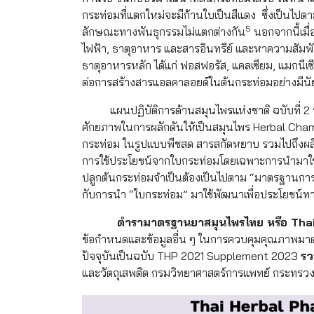
กระท่อมที่แตกใหม่จะมีก้านใบเป็นสีแดง ซึ่งเป็นไปตา
5
ลักษณะทางพันธุกรรมไม่แตกต่างกัน
นอกจากนี้เมื่
ไฟฟ้า, ธาตุอาหาร และสารอินทรีย์ และหาความสัม
ธาตุอาหารหลัก ได้แก่ ฟอสฟอรัส, แคลเซียม, แมกนีเ
ต่อการสร้างสารแอลคาลอยด์ในต้นกระท่อมอย่างมีน
แผนปฏิบัติการด้านสมุนไพรแห่งชาติ ฉบับที่ 2 พ.ศ
ศักยภาพในการผลักดันให้เป็นสมุนไพร Herbal Champ
กระท่อม ในรูปแบบพืชสด สารสกัดหยาบ รวมไปถึงผลิ
การใช้ประโยชน์จากใบกระท่อมโดยเฉพาะการนำมาใช
ปลูกต้นกระท่อมจำเป็นต้องเป็นไปตาม “มาตรฐานการเ
กับการนำ “ใบกระท่อม” มาใช้พัฒนาเพื่อประโยชน์ท
ตำรามาตรฐานยาสมุนไพรไทย หรือ
Thai
ข้อกำหนดและข้อมูลอื่น ๆ ในการควบคุมคุณภาพมา
ปัจจุบันเป็นฉบับ THP 2021 Supplement 2023
ร
และวัตถุเสพติด กรมวิทยาศาสตร์การแพทย์ กระทร