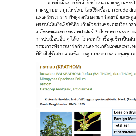
การดำเนินการจัดทำข้อกำหนดมาตรฐานของใบกระ
มาตรฐานยาสมุนไพรไทย โดยใช้เครื่องยา (crude drug)
นครศรีธรรมราช พัทลุง ตรัง สงขลา ปัตตานี และสตูล โ
พรรณไม้แห้งเพื่อใช้เทียบกับตัวอย่างของกรมวิทยา
เภสัชเวทและทางพฤกษศาสตร์ 2. ศึกษาทางมหภาคและ
การปนเปื้อนอื่น ๆ ได้แก่ โลหะหนัก เชื้อจุลชีพ 
กรรมการพิจารณาข้อกำหนดทางเภสัชเวทและทางพ
ฟิสิกส์ สู่ข้อสรุปเกณฑ์มาตรฐานของการควบคุมคุณ