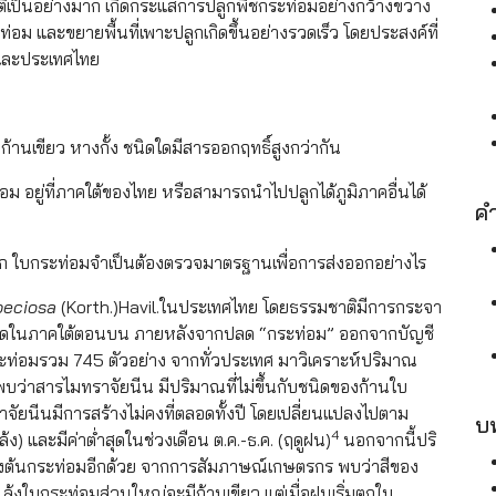
ติเป็นอย่างมาก เกิดกระแสการปลูกพืชกระท่อมอย่างกว้างขวาง
ท่อม และขยายพื้นที่เพาะปลูกเกิดขึ้นอย่างรวดเร็ว โดยประสงค์ที่
 และประเทศไทย
ียว หางกั้ง ชนิดใดมีสารออกฤทธิ์สูงกว่ากัน
ที่ภาคใต้ของไทย หรือสามารถนำไปปลูกได้ภูมิภาคอื่นได้
ค
กระท่อมจำเป็นต้องตรวจมาตรฐานเพื่อการส่งออกอย่างไร
peciosa
(Korth.)Havil.ในประเทศไทย โดยธรรมชาติมีการกระจา
ดในภาคใต้ตอนบน ภายหลังจากปลด “กระท่อม” ออกจากบัญชี
ระท่อมรวม 745 ตัวอย่าง จากทั่วประเทศ มาวิเคราะห์ปริมาณ
บว่าสารไมทราจัยนีน มีปริมาณที่ไม่ขึ้นกับชนิดของก้านใบ
จัยนีนมีการสร้างไม่คงที่ตลอดทั้งปี โดยเปลี่ยนแปลงไปตาม
บท
4
้ง) และมีค่าต่ำสุดในช่วงเดือน ต.ค.-ธ.ค. (ฤดูฝน)
นอกจากนี้ปริ
งต้นกระท่อมอีกด้วย จากการสัมภาษณ์เกษตรกร พบว่าสีของ
แล้งใบกระท่อมส่วนใหญ่จะมีก้านเขียว แต่เมื่อฝนเริ่มตกใบ