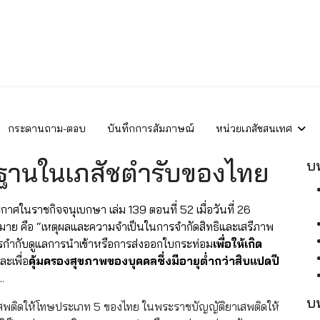
กระดานถาม-ตอบ
บันทึกการสัมภาษณ์
หน่วยเภสัชสนเทศ
ฐานในเภสัชตำรับของไทย
บ
าศในราชกิจจนุเบกษา เล่ม 139 ตอนที่ 52 เมื่อวันที่ 26
 คือ “เหตุผลและความจำเป็นในการจำกัดสิทธิและเสรีภาพ
รกำกับดูแลการนำเข้าหรือการส่งออกใบกระท่อม
เพื่อให้เกิด
ละเพื่อ
คุ้มครองสุขภาพของบุคคลซึ่งมีอายุต่ำกว่าสิบแปดปี
.
บ
สพติดให้โทษประเภท 5 ของไทย ในพระราชบัญญัติยาเสพติดให้