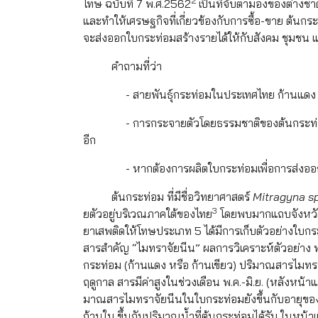
2
โทษ ฉบับที่ 7 พ.ศ.2562
เป็นที่จับตามองของต่างชา
และทำให้เศรษฐกิจที่เกี่ยวข้องกับการซื้อ-ขาย ต้นกระ
จะส่งออกใบกระท่อมสร้างรายได้ให้กับสังคม ชุมชน
คำถามที่ว่า
- สายพันธุ์กระท่อมในประเทศไทย ก้านแดง ก้านเข
- การกระจายตัวโดยธรรมชาติของต้นกระท่อม อยู่
อีก
- หากต้องการผลิตใบกระท่อมเพื่อการส่งออก ใบ
ต้นกระท่อม ที่มีชื่อวิทยาศาสตร์
Mitragyna s
3
ยตัวอยู่บริเวณภาคใต้ของไทย
โดยพบมากแถบจังหวั
ยาเสพติดให้โทษประเภท 5 ได้มีการเก็บตัวอย่างใบก
สารสำคัญ “ไมทราจัยนีน” ผลการวิเคราะห์ตัวอย่าง พ
กระท่อม (ก้านแดง หรือ ก้านเขียว) ปริมาณสารไมทรา
ฤดูกาล สารมีค่าสูงในช่วงเดือน พ.ค.-มิ.ย. (หลังหน้าแล
มาณสารไมทราจัยนีนในใบกระท่อมยังขึ้นกับอายุขอ
ก้านใบ ขึ้นกับปริมาณน้ำที่ต้นกระท่อมได้รับ ในหน้า