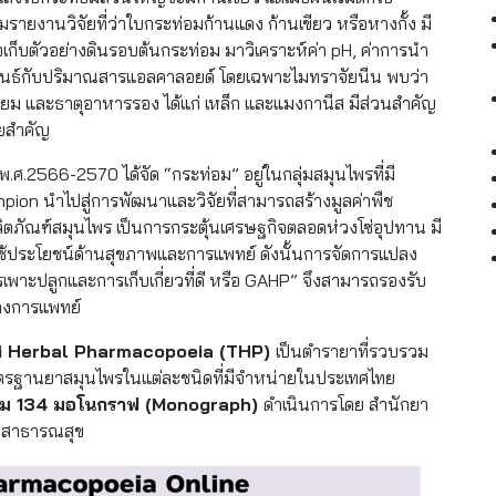
มรายงานวิจัยที่ว่าใบกระท่อมก้านแดง ก้านเขียว หรือหางกั้ง มี
อเก็บตัวอย่างดินรอบต้นกระท่อม มาวิเคราะห์ค่า pH, ค่าการนำ
พันธ์กับปริมาณสารแอลคาลอยด์ โดยเฉพาะไมทราจัยนีน พบว่า
ซียม และธาตุอาหารรอง ได้แก่ เหล็ก และแมงกานีส มีส่วนสำคัญ
ัยสำคัญ
.2566-2570 ได้จัด “กระท่อม” อยู่ในกลุ่มสมุนไพรที่มี
ion นำไปสู่การพัฒนาและวิจัยที่สามารถสร้างมูลค่าพืช
ตภัณฑ์สมุนไพร เป็นการกระตุ้นเศรษฐกิจตลอดห่วงโซ่อุปทาน มี
้ประโยชน์ด้านสุขภาพและการแพทย์ ดังนั้นการจัดการแปลง
พาะปลูกและการเก็บเกี่ยวที่ดี หรือ GAHP” จึงสามารถรองรับ
างการแพทย์
 Herbal Pharmacopoeia (THP)
เป็นตำรายาที่รวบรวม
ตรฐานยาสมุนไพรในแต่ละชนิดที่มีจำหน่ายในประเทศไทย
วม
134 มอโนกราฟ (Monograph)
ดำเนินการโดย สำนักยา
วงสาธารณสุข