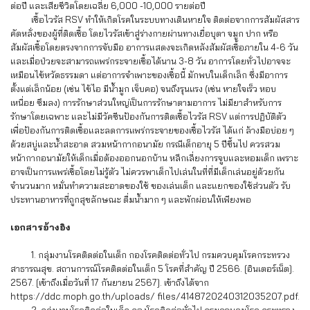
ต่อปี และเสียชีวิตโดยเฉลี่ย 6,000 -10,000 รายต่อปี
เชื้อไวรัส RSV ทำให้เกิดโรคในระบบทางเดินหายใจ ติดต่อจากการสัมผัสสาร
คัดหลั่งของผู้ที่ติดเชื้อ โดยไวรัสเข้าสู่ร่างกายผ่านทางเยื่อบุตา จมูก ปาก หรือ
สัมผัสเชื้อโดยตรงจากการจับมือ อาการแสดงจะเกิดหลังสัมผัสเชื้อภายใน 4-6 วัน
และเมื่อป่วยจะสามารถแพร่กระจายเชื้อได้นาน 3-8 วัน อาการโดยทั่วไปอาจจะ
เหมือนไข้หวัดธรรมดา แต่อาการจำเพาะของเชื้อนี้ มักพบในเด็กเล็ก ซึ่งมีอาการ
ตั้งแต่เล็กน้อย (เช่น ไข้ไอ มีน้ำมูก เจ็บคอ) จนถึงรุนแรง (เช่น หายใจเร็ว หอบ
เหนื่อย ซึมลง) การรักษาส่วนใหญ่เป็นการรักษาตามอาการ ไม่มียาสำหรับการ
รักษาโดยเฉพาะ และไม่มีวัคซีนป้องกันการติดเชื้อไวรัส RSV แต่การปฏิบัติตัว
เพื่อป้องกันการติดเชื้อและลดการแพร่กระจายของเชื้อไวรัส ได้แก่ ล้างมือบ่อย ๆ
ด้วยสบู่และน้ำสะอาด สวมหน้ากากอนามัย กรณีเด็กอายุ 5 ปีขึ้นไป ควรสวม
หน้ากากอนามัยให้เด็กเมื่อต้องออกนอกบ้าน หลีกเลี่ยงการจูบและหอมเด็ก เพราะ
อาจเป็นการแพร่เชื้อโดยไม่รู้ตัว ไม่ควรพาเด็กไปเล่นในที่ที่มีเด็กเล่นอยู่ด้วยกัน
จำนวนมาก หมั่นทำความสะอาดของใช้ ของเล่นเด็ก และแยกของใช้ส่วนตัว รับ
ประทานอาหารที่ถูกสุขลักษณะ ดื่มน้ำมาก ๆ และพักผ่อนให้เพียงพอ
เอกสารอ้างอิง
1. กลุ่มงานโรคติดต่อในเด็ก กองโรคติดต่อทั่วไป กรมควบคุมโรคกระทรวง
สาธารณสุข. สถานการณ์โรคติดต่อในเด็ก 5 โรคที่สำคัญ ปี 2566. [อินเตอร์เน็ต].
2567. [เข้าถึงเมื่อวันที่ 17 กันยายน 2567]. เข้าถึงได้จาก
https://ddc.moph.go.th/uploads/ files/4148720240312035207.pdf.