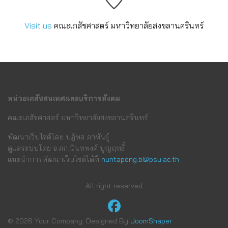
Visit us
คณะเภสัชศาสตร์ มหาวิทยาลัยสงขลานครินทร์
หน่วยเภสัชสนเทศและบริการสังคม
คณะเภสัชศาสตร์ มหาวิทยาลัยสงขลานครินทร์
พัฒนาเว็บไซต์โดย ปฏิพล ภาพันธุ์
ดูแลระบบโดย อ.ภก.นันทพงศ์ บุญฤทธิ์
แนะนำการพัฒนาเว็บไซต์ได้ที่
nuntapong.b@psu.ac.th
All right reserved
© 2026 Your Company. Designed By
JoomShaper