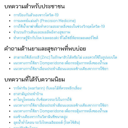
บทความสำหรับประชาชน
การป้องกันตัวเองจากโควิด-19
การแพทย์แม่นยำ (Precision Medicine)
การใช้น้ำยาฆ่าเชื้อทำความสะอาดสิ่งของในช่วงวิกฤตโควิด-19
จำนวนก้าวเดินและผลลัพธ์ทางสุขภาพ
ทำความรู้จักกับโรค kawasaki ที่ไม่ใช่ยี่ห้อรถมอเตอร์ไซค์
คำถามด้านยาและสุขภาพที่พบบ่อย
สามารถใช้สังกะสี (Zinc) ในรักษาสิวได้หรือไม่ และควรใช้ในรูปแบบใด
แนวทางการใช้ยา Domperidone เพื่อกระตุ้นการหลั่งของน้ำนม
แนวทางการใช้ยาเลื่อนประจำเดือนและผลข้างเคียงจากการใช้ยา
บทความที่ได้รับความนิยม
วาร์ฟาริน (warfarin) กับผลไม้ที่ควรหลีกเลี่ยง
ยาสามัญประจำบ้าน
ยาไอบูโพรเฟน กับข้อควรระวังในการใช้
แนวทางการใช้ยาเลื่อนประจำเดือนและผลข้างเคียงจากการใช้ยา
แนวทางการใช้ยา Domperidone เพื่อกระตุ้นการหลั่งของน้ำนม
ผลข้างเคียงหากกินวิตามินซีขนาดสูง
ลุยน้ำย่ำโคลน ระวังโรคเมลิออยด์ (โรคไข้ดิน)