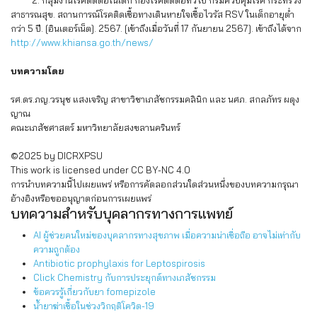
2. กลุ่มงานโรคติดต่อในเด็ก กองโรคติดต่อทั่วไป กรมควบคุมโรค กระทรวง
สาธารณสุข. สถานการณ์โรคติดเชื้อทางเดินหายใจเชื้อไวรัส RSV ในเด็กอายุต่ำ
กว่า 5 ปี. [อินเตอร์เน็ต]. 2567. [เข้าถึงเมื่อวันที่ 17 กันยายน 2567]. เข้าถึงได้จาก
http://www.khiansa.go.th/news/
บทความโดย
รศ.ดร.ภญ.วรนุช แสงเจริญ สาขาวิชาเภสัชกรรมคลินิก และ นศภ. สกลภัทร ผดุง
ญาณ
คณะเภสัชศาสตร์ มหาวิทยาลัยสงขลานครินทร์
©2025 by DICRXPSU
This work is licensed under CC BY-NC 4.0
การนำบทความนี้ไปเผยแพร่ หรือการคัดลอกส่วนใดส่วนหนึ่งของบทความกรุณา
อ้างอิงหรือขออนุญาตก่อนการเผยแพร่
บทความสำหรับบุคลากรทางการแพทย์
AI ผู้ช่วยคนใหม่ของบุคลากรทางสุขภาพ เมื่อความน่าเชื่อถือ อาจไม่เท่ากับ
ความถูกต้อง
Antibiotic prophylaxis for Leptospirosis
Click Chemistry กับการประยุกต์ทางเภสัชกรรม
ข้อควรรู้เกี่ยวกับยา fomepizole
น้ำยาฆ่าเชื้อในช่วงวิกฤติโควิด-19